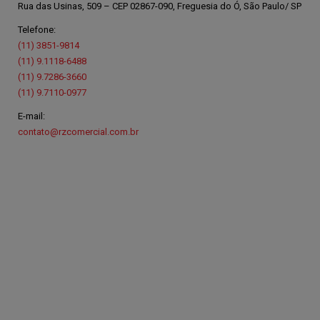
Rua das Usinas, 509 – CEP 02867-090, Freguesia do Ó, São Paulo/ SP
Telefone:
(11) 3851-9814
(11) 9.1118-6488
(11) 9.7286-3660
(11) 9.7110-0977
E-mail:
contato@rzcomercial.com.br