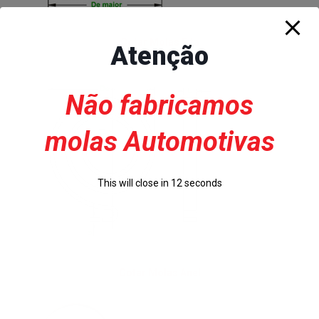
Cotar Molas Fita
Atenção
Não fabricamos
molas Automotivas
This will close in
12
seconds
Cotar Molas Anel