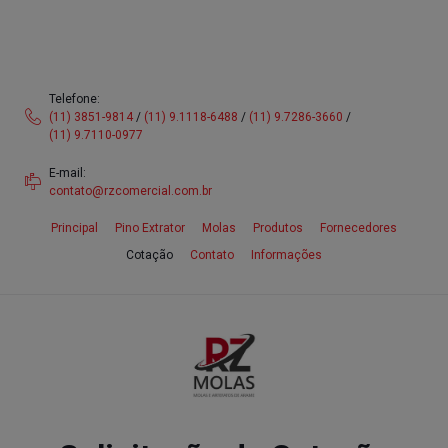
Skip
modal-check
to
content
Telefone:
(11) 3851-9814
/
(11) 9.1118-6488
/
(11) 9.7286-3660
/
(11) 9.7110-0977
E-mail:
contato@rzcomercial.com.br
Principal
Pino Extrator
Molas
Produtos
Fornecedores
Cotação
Contato
Informações